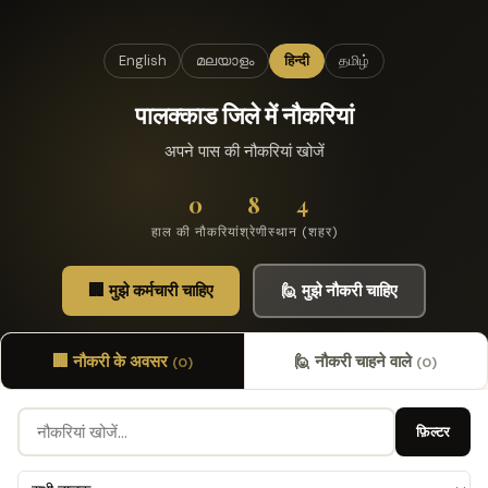
English
മലയാളം
हिन्दी
தமிழ்
पालक्काड जिले में नौकरियां
अपने पास की नौकरियां खोजें
0
8
4
हाल की नौकरियां
श्रेणी
स्थान (शहर)
🏢 मुझे कर्मचारी चाहिए
🙋 मुझे नौकरी चाहिए
🏢 नौकरी के अवसर
🙋 नौकरी चाहने वाले
(0)
(0)
फ़िल्टर