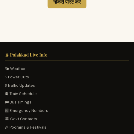
नौकरी पोस्ट करें
📡 Palakkad Live Info
🌤️ Weather
⚡ Power Cuts
🚦 Traffic Updates
🚆 Train Schedule
🚌 Bus Timings
🆘 Emergency Numbers
🏛️ Govt Contacts
🎉 Poorams & Festivals