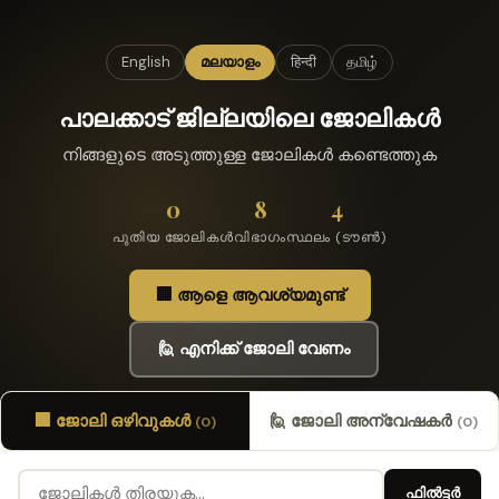
English
മലയാളം
हिन्दी
தமிழ்
പാലക്കാട് ജില്ലയിലെ ജോലികൾ
നിങ്ങളുടെ അടുത്തുള്ള ജോലികൾ കണ്ടെത്തുക
0
8
4
പുതിയ ജോലികൾ
വിഭാഗം
സ്ഥലം (ടൗൺ)
🏢 ആളെ ആവശ്യമുണ്ട്
🙋 എനിക്ക് ജോലി വേണം
🏢 ജോലി ഒഴിവുകൾ
🙋 ജോലി അന്വേഷകർ
(0)
(0)
ഫിൽട്ടർ