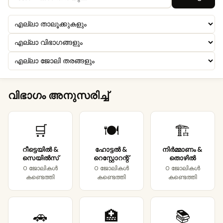
വിഭാഗം അനുസരിച്ച്
🛒
🍽️
🏗️
റീട്ടെയിൽ &
ഹോട്ടൽ &
നിർമ്മാണം &
സെയിൽസ്
റെസ്റ്റോറന്റ്
തൊഴിൽ
0 ജോലികൾ
0 ജോലികൾ
0 ജോലികൾ
കണ്ടെത്തി
കണ്ടെത്തി
കണ്ടെത്തി
🚗
🏥
📚