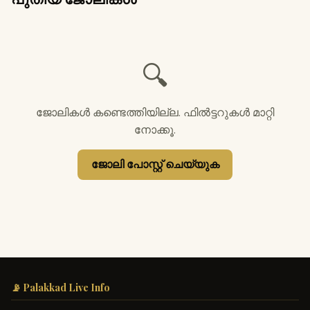
🔍
ജോലികൾ കണ്ടെത്തിയില്ല. ഫിൽട്ടറുകൾ മാറ്റി
നോക്കൂ.
ജോലി പോസ്റ്റ് ചെയ്യുക
📡 Palakkad Live Info