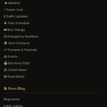
🌤️ Weather
⚡ Power Cuts
🚦 Traffic Updates
🚆 Train Schedule
🚌 Bus Timings
🆘 Emergency Numbers
🏛️ Govt Contacts
🎉 Poorams & Festivals
🎪 Events
🗳️ Elections 2026
📰 Citizen News
🚧 Road Works
📝 News Blog
Blog Home
Public Safety